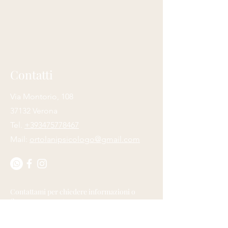
Contatti
Via Montorio, 108
37132 Verona
Tel.
+393475778467
Mail:
ortolanipsicologo@gmail.com
Contattami per chiedere informazioni o
fissare un appuntamento
Nome
*